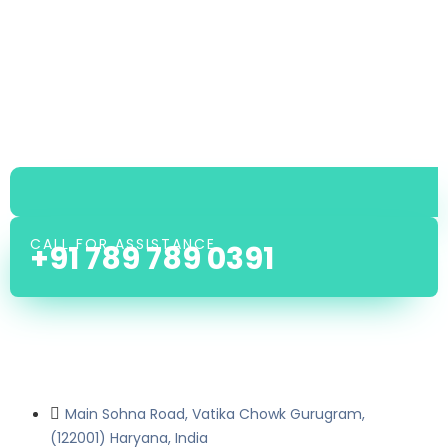
CALL FOR ASSISTANCE
+91 789 789 0391
Main Sohna Road, Vatika Chowk Gurugram,
(122001) Haryana, India