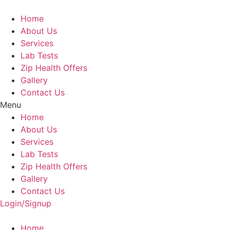
Skip
to
Home
content
About Us
Services
Lab Tests
Zip Health Offers
Gallery
Contact Us
Menu
Home
About Us
Services
Lab Tests
Zip Health Offers
Gallery
Contact Us
Login/Signup
Home