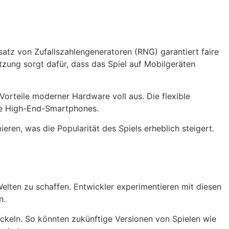
satz von Zufallszahlengeneratoren (RNG) garantiert faire
zung sorgt dafür, dass das Spiel auf Mobilgeräten
Vorteile moderner Hardware voll aus. Die flexible
lle High-End-Smartphones.
ren, was die Popularität des Spiels erheblich steigert.
elten zu schaffen. Entwickler experimentieren mit diesen
n.
wickeln. So könnten zukünftige Versionen von Spielen wie