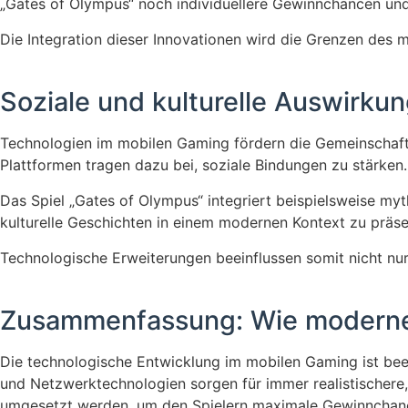
„Gates of Olympus“ noch individuellere Gewinnchancen und 
Die Integration dieser Innovationen wird die Grenzen des 
Soziale und kulturelle Auswirku
Technologien im mobilen Gaming fördern die Gemeinschaftsb
Plattformen tragen dazu bei, soziale Bindungen zu stärken.
Das Spiel „Gates of Olympus“ integriert beispielsweise myt
kulturelle Geschichten in einem modernen Kontext zu präse
Technologische Erweiterungen beeinflussen somit nicht nur
Zusammenfassung: Wie moderne T
Die technologische Entwicklung im mobilen Gaming ist beei
und Netzwerktechnologien sorgen für immer realistischere, 
umgesetzt werden, um den Spielern maximale Gewinnchance