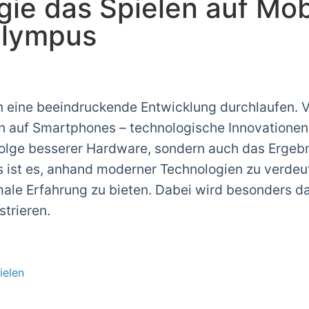
e das Spielen auf Mobi
Olympus
n eine beeindruckende Entwicklung durchlaufen. 
en auf Smartphones – technologische Innovatione
 Folge besserer Hardware, sondern auch das Ergebn
ls ist es, anhand moderner Technologien zu verdeu
male Erfahrung zu bieten. Dabei wird besonders d
trieren.
ielen