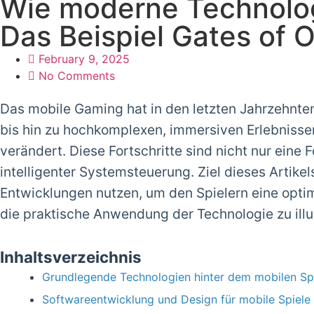
Wie moderne Technologi
Das Beispiel Gates of 
February 9, 2025
No Comments
Das mobile Gaming hat in den letzten Jahrzehnte
bis hin zu hochkomplexen, immersiven Erlebniss
verändert. Diese Fortschritte sind nicht nur eine
intelligenter Systemsteuerung. Ziel dieses Artike
Entwicklungen nutzen, um den Spielern eine opti
die praktische Anwendung der Technologie zu illus
Inhaltsverzeichnis
Grundlegende Technologien hinter dem mobilen Sp
Softwareentwicklung und Design für mobile Spiele