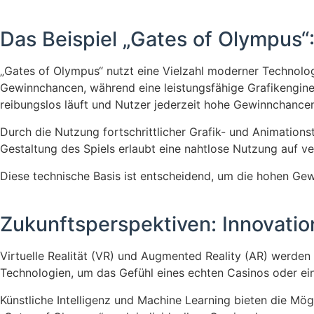
Das Beispiel „Gates of Olympus“
„Gates of Olympus“ nutzt eine Vielzahl moderner Technolog
Gewinnchancen, während eine leistungsfähige Grafikengine
reibungslos läuft und Nutzer jederzeit hohe Gewinnchance
Durch die Nutzung fortschrittlicher Grafik- und Animations
Gestaltung des Spiels erlaubt eine nahtlose Nutzung auf v
Diese technische Basis ist entscheidend, um die hohen Gewi
Zukunftsperspektiven: Innovati
Virtuelle Realität (VR) und Augmented Reality (AR) werden
Technologien, um das Gefühl eines echten Casinos oder ei
Künstliche Intelligenz und Machine Learning bieten die Mög