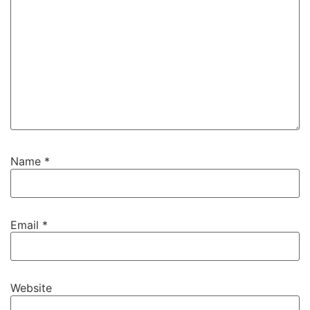
Name
*
Email
*
Website