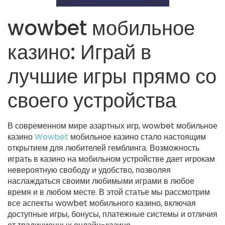
wowbet мобильное
казино: Играй в
лучшие игры прямо со
своего устройства
В современном мире азартных игр, wowbet мобильное
казино
Wowbet
мобильное казино стало настоящим
открытием для любителей гемблинга. Возможность
играть в казино на мобильном устройстве дает игрокам
невероятную свободу и удобство, позволяя
наслаждаться своими любимыми играми в любое
время и в любом месте. В этой статье мы рассмотрим
все аспекты wowbet мобильного казино, включая
доступные игры, бонусы, платежные системы и отличия