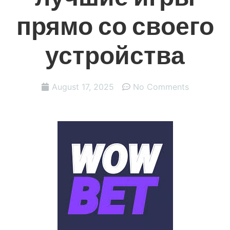
прямо со своего
устройства
August 17, 2025
No Comments