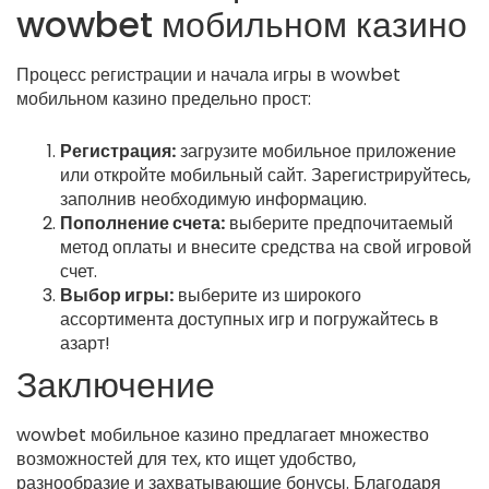
wowbet мобильном казино
Процесс регистрации и начала игры в wowbet
мобильном казино предельно прост:
Регистрация:
загрузите мобильное приложение
или откройте мобильный сайт. Зарегистрируйтесь,
заполнив необходимую информацию.
Пополнение счета:
выберите предпочитаемый
метод оплаты и внесите средства на свой игровой
счет.
Выбор игры:
выберите из широкого
ассортимента доступных игр и погружайтесь в
азарт!
Заключение
wowbet мобильное казино предлагает множество
возможностей для тех, кто ищет удобство,
разнообразие и захватывающие бонусы. Благодаря