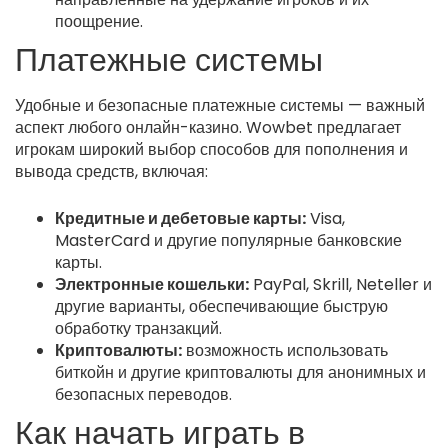
поощрение.
Платежные системы
Удобные и безопасные платежные системы — важный
аспект любого онлайн-казино. Wowbet предлагает
игрокам широкий выбор способов для пополнения и
вывода средств, включая:
Кредитные и дебетовые карты:
Visa,
MasterCard и другие популярные банковские
карты.
Электронные кошельки:
PayPal, Skrill, Neteller и
другие варианты, обеспечивающие быструю
обработку транзакций.
Криптовалюты:
возможность использовать
биткойн и другие криптовалюты для анонимных и
безопасных переводов.
Как начать играть в