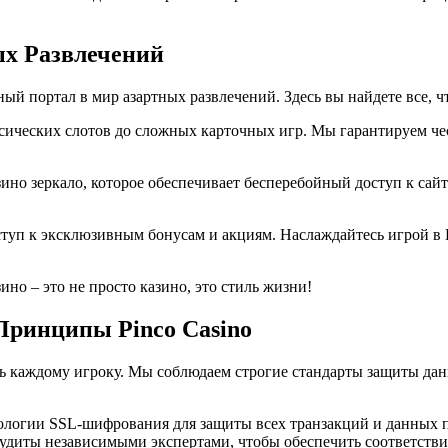
ых Развлечений
й портал в мир азартных развлечений. Здесь вы найдете все, ч
сических слотов до сложных карточных игр. Мы гарантируем чес
ино зеркало, которое обеспечивает бесперебойный доступ к сай
ступ к эксклюзивным бонусам и акциям. Наслаждайтесь игрой в
но – это не просто казино, это стиль жизни!
Принципы Pinco Casino
сть каждому игроку. Мы соблюдаем строгие стандарты защиты д
нологии SSL-шифрования для защиты всех транзакций и данных п
удиты независимыми экспертами, чтобы обеспечить соответстви