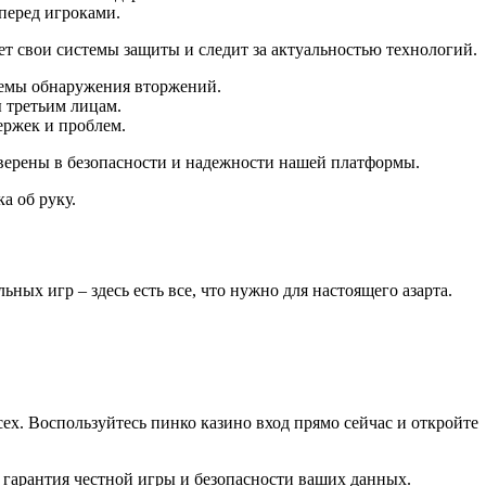
перед игроками.
ет свои системы защиты и следит за актуальностью технологий.
темы обнаружения вторжений.
 третьим лицам.
ержек и проблем.
 уверены в безопасности и надежности нашей платформы.
а об руку.
ых игр – здесь есть все, что нужно для настоящего азарта.
сех. Воспользуйтесь пинко казино вход прямо сейчас и откройте
– гарантия честной игры и безопасности ваших данных.