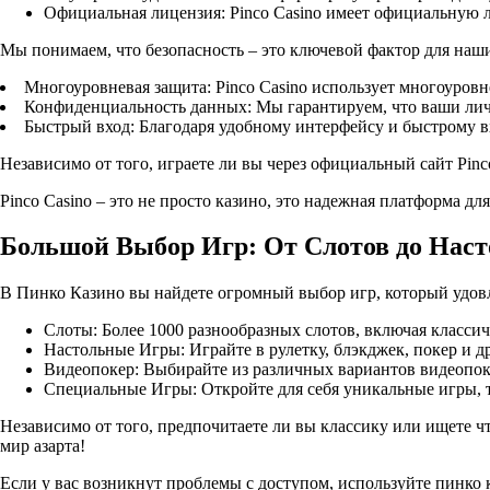
Официальная лицензия: Pinco Casino имеет официальную л
Мы понимаем, что безопасность – это ключевой фактор для наши
Многоуровневая защита: Pinco Casino использует многоуро
Конфиденциальность данных: Мы гарантируем, что ваши личн
Быстрый вход: Благодаря удобному интерфейсу и быстрому вхо
Независимо от того, играете ли вы через официальный сайт Pinc
Pinco Casino – это не просто казино, это надежная платформа для
Большой Выбор Игр: От Слотов до Нас
В Пинко Казино вы найдете огромный выбор игр, который удовле
Слоты: Более 1000 разнообразных слотов, включая класси
Настольные Игры: Играйте в рулетку, блэкджек, покер и 
Видеопокер: Выбирайте из различных вариантов видеопок
Специальные Игры: Откройте для себя уникальные игры, та
Независимо от того, предпочитаете ли вы классику или ищете ч
мир азарта!
Если у вас возникнут проблемы с доступом, используйте пинко 