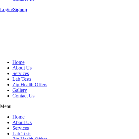
Login/Signup
Home
About Us
Services
Lab Tests
Zip Health Offers
Gallery
Contact Us
Menu
Home
About Us
Services
Lab Tests