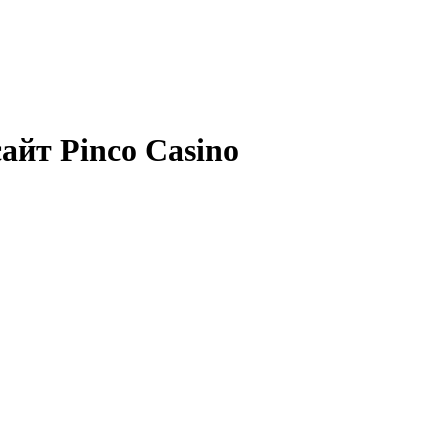
йт Pinco Casino