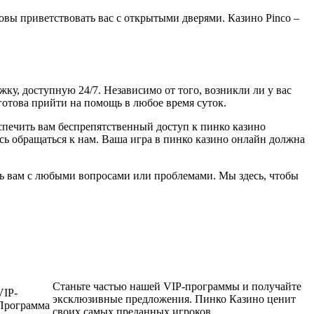
вы приветствовать вас с открытыми дверями. Казино Pinco –
у, доступную 24/7. Независимо от того, возникли ли у вас
готова прийти на помощь в любое время суток.
спечить вам беспрепятственный доступ к пинко казино
сь обращаться к нам. Ваша игра в пинко казино онлайн должна
мочь вам с любыми вопросами или проблемами. Мы здесь, чтобы
Станьте частью нашей VIP-программы и получайте
VIP-
эксклюзивные предложения. Пинко Казино ценит
Программа
своих самых преданных игроков.