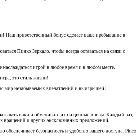
и! Наш приветственный бонус сделает ваше пребывание в
аться Пинко Зеркало, чтобы всегда оставаться на связи с
 наслаждаться игрой в любое время и в любом месте.
игра, это стиль жизни!
вас мир незабываемых впечатлений и выигрышей!
атывать очки и обменивать их на ценные призы. Каждый раз,
ных вращений и других эксклюзивных предложений.
о обеспечивает безопасность и удобство вашего доступа. Pinco